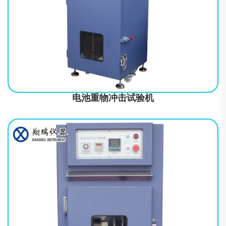
一、符合标准UL1642、UL 2054《锂电池标准》；QB/T2502《锂
离子蓄电池总规范》； UN38.3《锂电池及电池组测试标准规
章》；GB 31241-2014《便携式电子产品用锂离子电池和电
电池重物冲击试验机