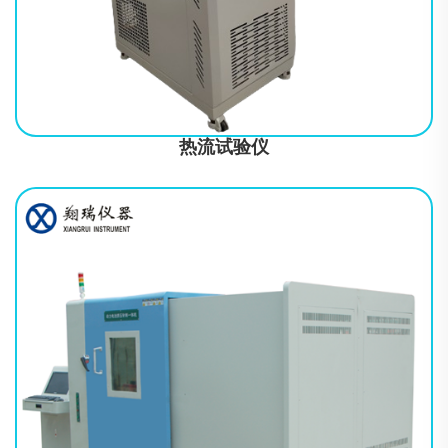
度变化速度（出气口、空载）-40℃～+150℃，转换约10秒+15
热流试验仪
符合标准UL 1642:2012 《锂电池标准》；MT/T 1051-2007 《矿灯
用锂离子蓄电池》；UL 2054: 2012 《家用和商用蓄电池组》；