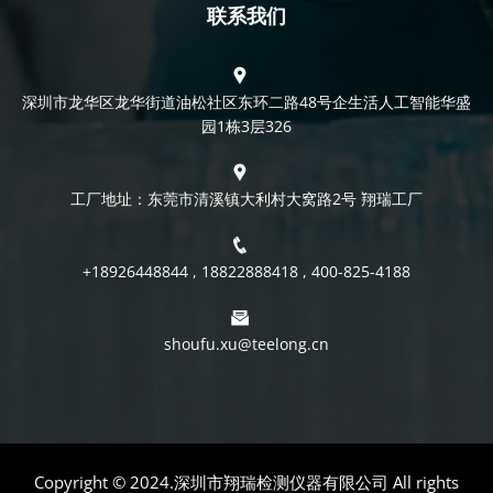
联系我们
深圳市龙华区龙华街道油松社区东环二路48号企生活人工智能华盛
园1栋3层326
工厂地址：东莞市清溪镇大利村大窝路2号 翔瑞工厂
+18926448844 , 18822888418 , 400-825-4188
shoufu.xu@teelong.cn
Copyright © 2024.深圳市翔瑞检测仪器有限公司 All rights