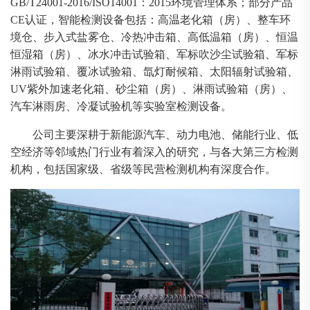
GB/T24001-2016/ISO14001：2015环境管理体系；部分产品
CE认证，智能检测设备包括：高温老化箱（房）、整车环
境仓、步入式盐雾仓、冷热冲击箱、高低温箱（房）、恒温
恒湿箱（房）、冰水冲击试验箱、军标吹沙尘试验箱、军标
淋雨试验箱、覆冰试验箱、氙灯耐候箱、太阳辐射试验箱、
UV紫外加速老化箱、砂尘箱（房）、淋雨试验箱（房）、
汽车淋雨房、冷凝试验机等实验室检测设备。
公司主要深耕于新能源汽车、动力电池、储能行业、低
空经济等邻域热门行业有着深入的研究，与各大第三方检测
机构，包括国家级、省级等民营检测机构有深度合作。