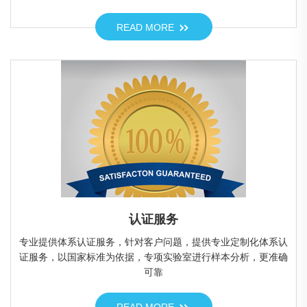
READ MORE
认证服务
专业提供体系认证服务，针对客户问题，提供专业定制化体系认
证服务，以国家标准为依据，专项实验室进行样本分析，更准确
可靠