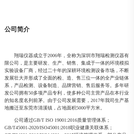
公司简介
翔瑞仪器成立于2006年，全称为深圳市翔瑞检测仪器有
限公司，是主要研发、生产、销售、集成于一体的环境模拟
实验设备厂商，经过二十年的深耕环境检测设备市场，不断
发展壮大并形成了全面的检、造、售三位一体的全产业链体
系，产品检测、设备制造、品牌营销、售后服务等。多年研
发公司拥有50多项产品专利，使多种公司主营产品在本行业
的知名度名列前茅。由于公司发展需要，2017年我司生产基
地搬迁至东莞市清溪镇，占地面积5000平方米。
公司通过GB/T ISO 19001:2016质量管理体系；
GB/T45001-2020/ISO45001:2018职业健康关联体系；